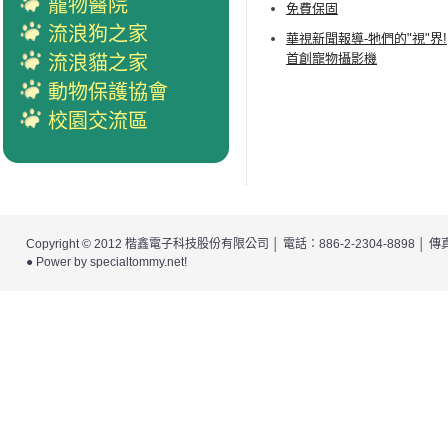
寵物醫院
免費保固
流浪狗之家
華視新聞報導-牠們的"視"界!
首創寵物攝影機
流浪貓之家
動物保護協會
校園交流區
Copyright © 2012
楷鑫電子科技股份有限公司
│ 電話：886-2-2304-8898 │
● Power by
specialtommy.net
!