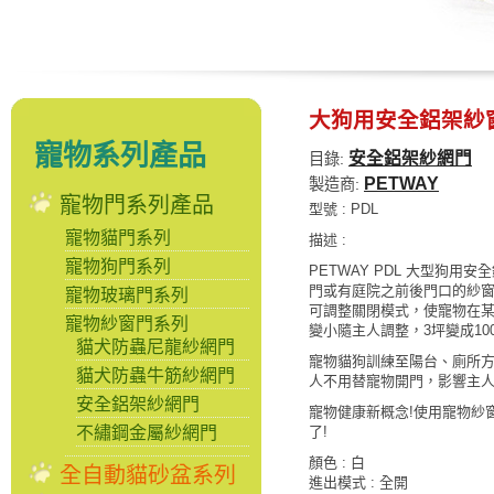
大狗用安全鋁架紗
寵物系列產品
安全鋁架紗網門
目錄:
PETWAY
製造商:
寵物門系列產品
型號 : PDL
寵物貓門系列
描述 :
寵物狗門系列
PETWAY PDL 大型狗用
門或有庭院之前後門口的紗
寵物玻璃門系列
可調整關閉模式，使寵物在
寵物紗窗門系列
變小隨主人調整，3坪變成1
貓犬防蟲尼龍紗網門
寵物貓狗訓練至陽台、廁所
貓犬防蟲牛筋紗網門
人不用替寵物開門，影響主
安全鋁架紗網門
寵物健康新概念!使用寵物紗
不繡鋼金屬紗網門
了!
顏色 : 白
全自動貓砂盆系列
進出模式 : 全開