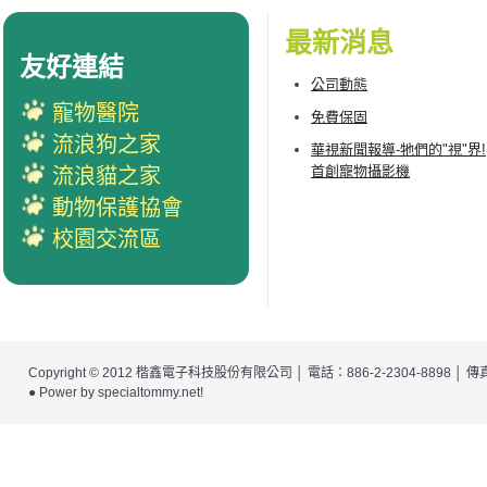
最新消息
友好連結
公司動態
寵物醫院
免費保固
流浪狗之家
華視新聞報導-牠們的"視"界!
首創寵物攝影機
流浪貓之家
動物保護協會
校園交流區
Copyright © 2012
楷鑫電子科技股份有限公司
│ 電話：886-2-2304-8898 │
● Power by
specialtommy.net
!