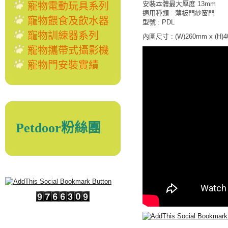
安裝本體最大厚度 13mm
寵物電動玩具系列
適用種類 : 薄板門紗窗門
寵物餵食及飲水器
型號 : PDL
寵物訓練器系列
內圍尺寸 : (W)260mm x (H)
寵物攜帶式攝影機
寵物門安裝實績
Petdoor粉絲團