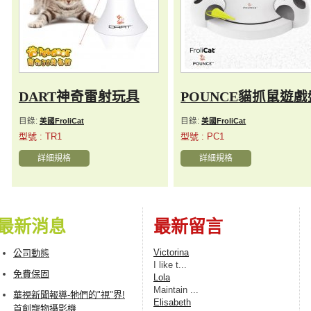
DART神奇雷射玩具
POUNCE貓抓鼠遊戲
目錄:
目錄:
美國FroliCat
美國FroliCat
型號 : TR1
型號 : PC1
詳細規格
詳細規格
最新消息
最新留言
Victorina
公司動態
I lіke t...
免費保固
Lola
Maintain ...
華視新聞報導-牠們的"視"界!
Elisabeth
首創寵物攝影機