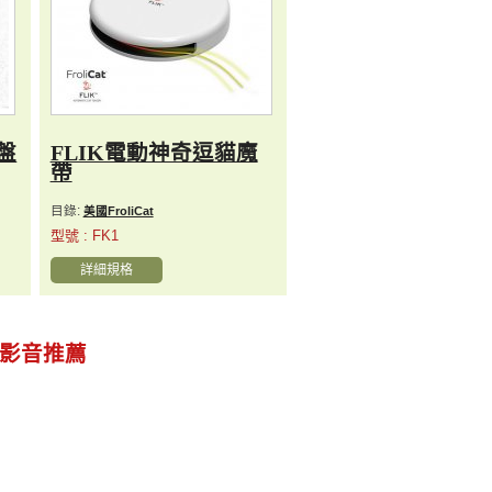
盤
FLIK電動神奇逗貓魔
帶
目錄:
美國FroliCat
型號 : FK1
詳細規格
影音推薦