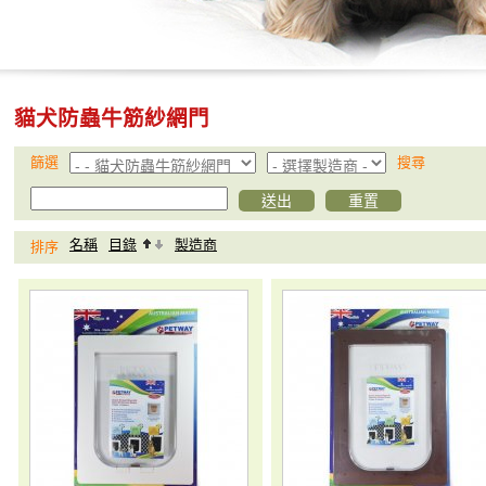
貓犬防蟲牛筋紗網門
篩選
搜尋
名稱
目錄
製造商
排序