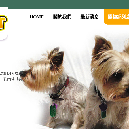
HOME
關於我們
最新消息
寵物系列
系列
古時期因人有狗
門、餵食器、
一!狗門使其有
質，大眾的價