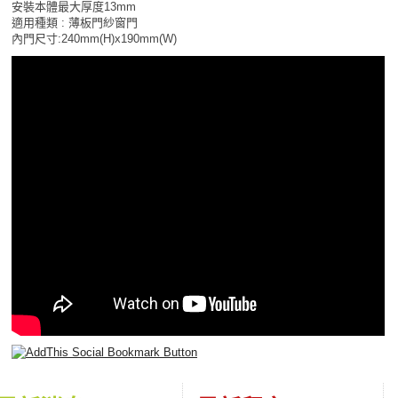
安裝本體最大厚度13mm
適用種類 : 薄板門紗窗門
內門尺寸:240mm(H)x190mm(W)