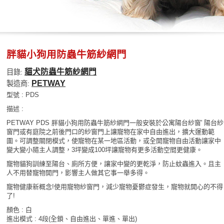
胖貓小狗用防蟲牛筋紗網門
貓犬防蟲牛筋紗網門
目錄:
PETWAY
製造商:
型號 : PDS
描述 :
PETWAY PDS 胖貓小狗用防蟲牛筋紗網門一般安裝於公寓陽台紗窗' 陽台紗
窗門或有庭院之前後門口的紗窗門上讓寵物在家中自由進出，擴大運動範
圍。可調整關閉模式，使寵物在某一地區活動，或全開寵物自由活動讓家中
變大變小隨主人調整，3坪變成100坪讓寵物有更多活動空間更健康。
寵物貓狗訓練至陽台、廁所方便，讓家中變的更乾淨，防止蚊蟲進入。且主
人不用替寵物開門，影響主人做其它事一舉多得。
寵物健康新概念!使用寵物紗窗門，減少寵物憂鬱症發生，寵物就開心的不得
了!
顏色 : 白
進出模式 : 4段(全鎖、自由進出、單進、單出)