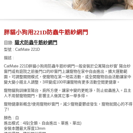
胖貓小狗用221D防蟲牛筋紗網門
貓犬防蟲牛筋紗網門
目錄:
型號 : CatMate 221D
描述 :
CatMate 221D胖貓小狗用防蟲牛筋紗網門一般安裝於公寓陽台紗窗' 陽台紗
窗門或有庭院之前後門口的紗窗門上讓寵物在家中自由進出，擴大運動範
圍。可調整關閉模式，使寵物在某一地區活動，或全開寵物自由活動讓家中
變大變小隨主人調整，3坪變成100坪讓寵物有更多活動空間更健康。
寵物貓狗訓練至陽台、廁所方便，讓家中變的更乾淨，防止蚊蟲進入。且主
人不用替寵物開門，影響主人做其它事一舉多得。
寵物健康新概念!使用寵物紗窗門，減少寵物憂鬱症發生，寵物就開心的不得
了!
顏色 : 白
進出模式 : 4段(全鎖、自由進出、單進、單出)
安裝本體最大厚度13mm