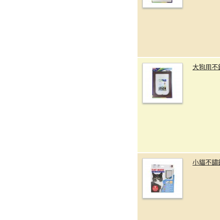
大狗用不
小貓不鏽