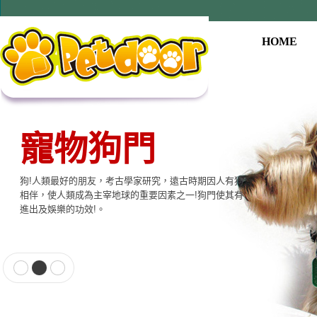
HOME
寵物狗門
寵物用品系列
狗!人類最好的朋友，考古學家研究，遠古時期因人有狗
本公司提供寵物專用相關產品，貓門、狗門、餵食器、
相伴，使人類成為主宰地球的重要因素之一!狗門使其有
飲水器、寵物專用電子產品…等至尊的品質，大眾的價
進出及娛樂的功效!。
格適合各種寵物使用。