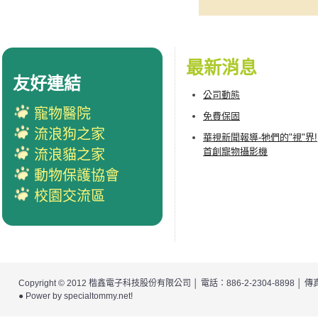
最新消息
友好連結
公司動態
寵物醫院
免費保固
流浪狗之家
華視新聞報導-牠們的"視"界!
首創寵物攝影機
流浪貓之家
動物保護協會
校園交流區
Copyright © 2012
楷鑫電子科技股份有限公司
│ 電話：886-2-2304-8898 │
● Power by
specialtommy.net
!