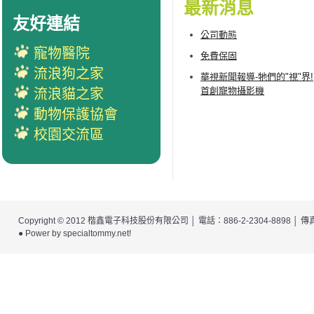
最新消息
友好連結
公司動態
寵物醫院
免費保固
流浪狗之家
華視新聞報導-牠們的"視"界!
首創寵物攝影機
流浪貓之家
動物保護協會
校園交流區
Copyright © 2012
楷鑫電子科技股份有限公司
│ 電話：886-2-2304-8898 │
● Power by
specialtommy.net
!