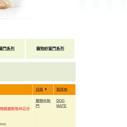
璃門系列
寵物紗窗門系列
目錄
製造商
寵物中狗
DOG
門
MATE
物肩膀對地46公分
8mm