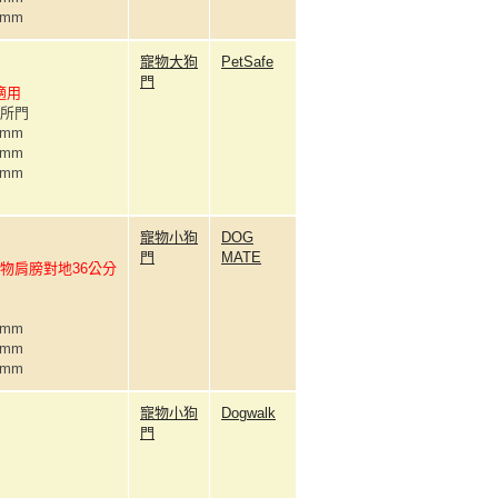
3mm
寵物大狗
PetSafe
門
適用
廁所門
0mm
2mm
3mm
寵物小狗
DOG
門
MATE
物肩膀對地36公分
3mm
2mm
7mm
寵物小狗
Dogwalk
門