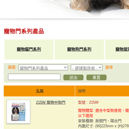
寵物門系列產品
寵物貓門系列
寵物狗門系列
寵物玻
篩選
搜尋
名稱
說明
215W 寵物中狗門
型號 : 215W
寵物體型: 適合中型狗使用，寵
以下適用
安裝種類: 房間門、陽台門
內圍尺寸: (W)223mm x (H)27