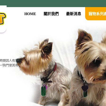
HOME
關於我們
最新消息
寵物系列
系列
古時期因人有狗
門、餵食器、
一!狗門使其有
質，大眾的價