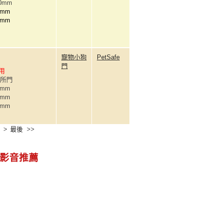
40mm
5mm
7mm
寵物小狗
PetSafe
門
適用
廁所門
4mm
9mm
8mm
>
最後
>>
影音推薦