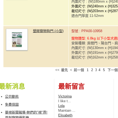
內圍尺寸 : (W)180mm x (H)2
外圍尺寸: (W)240mm x (H)32
裁切尺寸: (W)203mm x (H)28
適合門厚度:11-52mm
塑膠寵物狗門 (小型)
型號 : PPA00-10958
寵物體型: 6.8kg 以下小型犬
安裝種類: 房間門、陽台門、
內圍尺寸: (W)130mm x (H)19
外圍尺寸: (W)191mm x (H)27
裁切尺寸: (W)162mm x (H)25
<<
最先
<
前一個
1
2
3
4
5
下一個
最新消息
最新留言
Victorina
公司動態
I lіke t...
免費保固
Lola
Maintain ...
華視新聞報導-牠們的"視"界!
Elisabeth
首創寵物攝影機