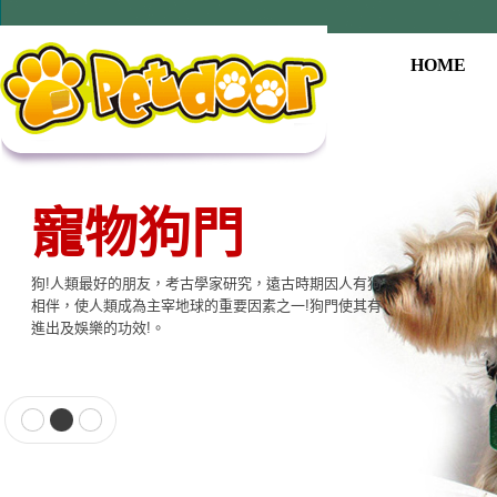
HOME
寵物狗門
寵物用品系列
狗!人類最好的朋友，考古學家研究，遠古時期因人有狗
本公司提供寵物專用相關產品，貓門、狗門、餵食器、
相伴，使人類成為主宰地球的重要因素之一!狗門使其有
飲水器、寵物專用電子產品…等至尊的品質，大眾的價
進出及娛樂的功效!。
格適合各種寵物使用。