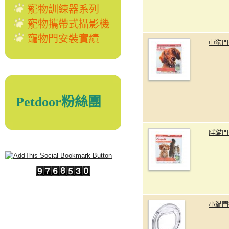
寵物訓練器系列
寵物攜帶式攝影機
寵物門安裝實績
中狗門
Petdoor粉絲團
胖貓門
小貓門