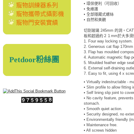
• 環保便利（可回收）
寵物訓練器系列
• 免維護
寵物攜帶式攝影機
• 全部隱藏式螺絲
• 自然和美觀
寵物門安裝實績
切割玻璃 245mm 的洞。CATW
板和超過約２１mm於大多滑
1. Four way locking system.
2. Generous cat flap 170m
3. Flap has moulded composi
4. Automatic magnetic flap po
Petdoor粉絲團
5. Moulded feather edge seal
6. External self-draining outle
7. Easy to fit, using 4 x scr
• Virtually indestructable - 
• Slim profile to allow fitting 
• Self lining slip joint to cov
• No cavity feature, prevents
stomach.
• Smooth quiet action.
• Security designed, no exte
• Environmentally friendly (m
• Maintenance free.
• All screws hidden