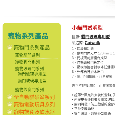
小貓門透明型
寵物系列產品
貓門玻璃專用型
目錄:
Catwalk
製造商:
寵物門系列產品
1．四段鎖功能
2．寵物門內尺寸 170mm x 1
寵物貓門系列
3．門板密封膠複合成型
寵物狗門系列
4．自動磁鐵門板定位
5．壓模薄邊密封以降低受極
寵物玻璃門系列
6．外部自行排水出口
狗門玻璃專用型
7．使用4個螺絲，容易安裝
貓門玻璃專用型
幾乎不能毀壞的 – 由堅固
寵物紗窗門系列
• 超薄外觀允許安裝於滑動式
全自動貓砂盆系列
• 內層皮條連接覆蓋粗糙玻璃
寵物電動玩具系列
• 無洞特徵，防止從貓的腹
• 平滑安靜功能
寵物餵食及飲水器
• 安全設計，無需外部螺絲