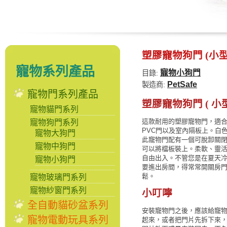
塑膠寵物狗門 (小型
寵物系列產品
寵物小狗門
目錄:
PetSafe
製造商:
寵物門系列產品
塑膠寵物狗門 ( 小型
寵物貓門系列
這款耐用的塑膠寵物門，適合安
寵物狗門系列
PVC門以及室內隔板上。白
寵物大狗門
此寵物門配有一個可脫卸關
寵物中狗門
可以將檔板裝上。柔軟、靈
自由出入。不管您是在夏天
寵物小狗門
要進出房間，得常常開關房
鬆。
寵物玻璃門系列
寵物紗窗門系列
小叮嚀
全自動貓砂盆系列
安裝寵物門之後，應該給寵
寵物電動玩具系列
起來，或者把門片先拆下來