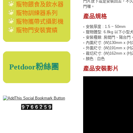
門片放下或是安裝回去，不
寵物餵食及飲水器
門囉。
寵物訓練器系列
產品規格
寵物攜帶式攝影機
◦ 安裝厚度 : 1.5 ~ 50mm
寵物門安裝實績
◦ 寵物體型: 6.8kg 以下小型
◦ 安裝種類: 房間門、陽台門
◦ 內圍尺寸: (W)130mm x (H
◦ 外圍尺寸: (W)191mm x (H
◦ 裁切尺寸: (W)162mm x (H
◦ 顏色 : 白色
Petdoor粉絲團
產品安裝影片