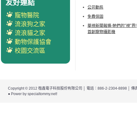
友好連結
公司動態
寵物醫院
免費保固
流浪狗之家
華視新聞報導-牠們的"視"界!
首創寵物攝影機
流浪貓之家
動物保護協會
校園交流區
Copyright © 2012
楷鑫電子科技股份有限公司
│ 電話：886-2-2304-8898 │
● Power by
specialtommy.net
!