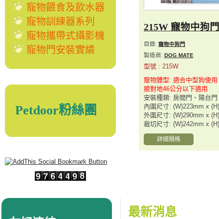
寵物餵食及飲水器
寵物訓練器系列
215W 寵物中狗
寵物攜帶式攝影機
目錄:
寵物中狗門
寵物門安裝實績
製造商:
DOG MATE
型號 : 215W
寵物體型: 適合中型狗使
膀對地46公分以下適用
安裝種類: 房間門、陽台門
內圍尺寸: (W)223mm x (H
Petdoor粉絲團
外圍尺寸: (W)290mm x (H
裁切尺寸: (W)242mm x (H
詳細規格
最新消息