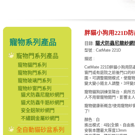
胖貓小狗用221D
寵物系列產品
貓犬防蟲尼龍紗網
目錄:
型號 : CatMate 221D
寵物門系列產品
描述 :
寵物貓門系列
CatMate 221D胖貓小
寵物狗門系列
窗門或有庭院之前後門口的
圍。可調整關閉模式，使寵
寵物玻璃門系列
變大變小隨主人調整，3坪變
寵物紗窗門系列
寵物貓狗訓練至陽台、廁所
貓犬防蟲尼龍紗網門
人不用替寵物開門，影響主
貓犬防蟲牛筋紗網門
寵物健康新概念!使用寵物紗
安全鋁架紗網門
了!
不繡鋼金屬紗網門
顏色 : 白
進出模式 : 4段(全鎖、自由
全自動貓砂盆系列
安裝本體最大厚度13mm