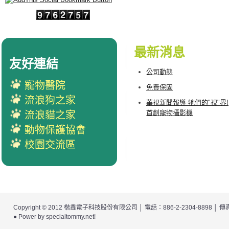
最新消息
友好連結
公司動態
寵物醫院
免費保固
流浪狗之家
華視新聞報導-牠們的"視"界!
首創寵物攝影機
流浪貓之家
動物保護協會
校園交流區
Copyright © 2012
楷鑫電子科技股份有限公司
│ 電話：886-2-2304-8898 │
● Power by
specialtommy.net
!