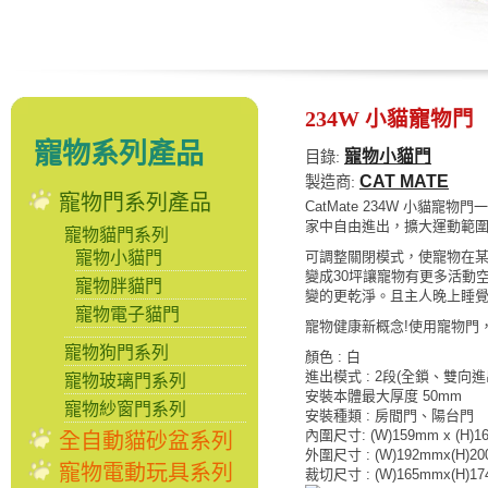
234W 小貓寵物門
寵物系列產品
寵物小貓門
目錄:
CAT MATE
製造商:
寵物門系列產品
CatMate 234W 小貓
家中自由進出，擴大運動範
寵物貓門系列
寵物小貓門
可調整關閉模式，使寵物在某
變成30坪讓寵物有更多活動
寵物胖貓門
變的更乾淨。且主人晚上睡
寵物電子貓門
寵物健康新概念!使用寵物門
寵物狗門系列
顏色 : 白
進出模式 : 2段(全鎖、雙向進
寵物玻璃門系列
安裝本體最大厚度 50mm
寵物紗窗門系列
安裝種類 : 房間門、陽台門
內圍尺寸: (W)159mm x (H)1
全自動貓砂盆系列
外圍尺寸 : (W)192mmx(H)2
寵物電動玩具系列
裁切尺寸 : (W)165mmx(H)1