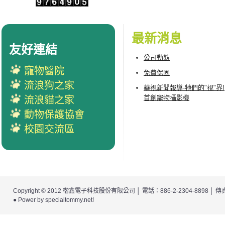
最新消息
友好連結
公司動態
寵物醫院
免費保固
流浪狗之家
華視新聞報導-牠們的"視"界!
首創寵物攝影機
流浪貓之家
動物保護協會
校園交流區
Copyright © 2012
楷鑫電子科技股份有限公司
│ 電話：886-2-2304-8898 │
● Power by
specialtommy.net
!