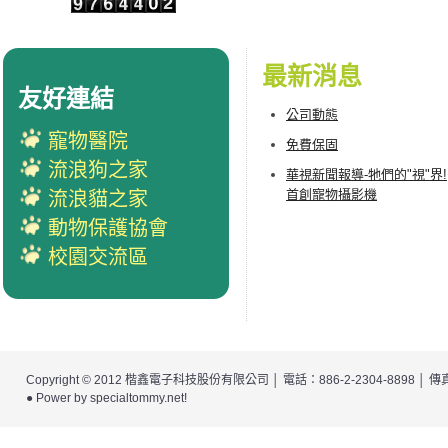
最新消息
友好連結
公司動態
寵物醫院
免費保固
流浪狗之家
華視新聞報導-牠們的"視"界!
首創寵物攝影機
流浪貓之家
動物保護協會
校園交流區
Copyright © 2012
楷鑫電子科技股份有限公司
│ 電話：886-2-2304-8898 │
● Power by
specialtommy.net
!