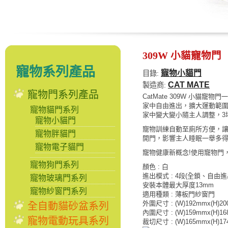
309W 小貓寵物門
寵物系列產品
寵物小貓門
目錄:
CAT MATE
製造商:
寵物門系列產品
CatMate 309W 小貓
家中自由進出，擴大運動範
寵物貓門系列
家中變大變小隨主人調整，3
寵物小貓門
寵物訓練自動至廁所方便，
寵物胖貓門
開門，影響主人睡眠一舉多
寵物電子貓門
寵物健康新概念!使用寵物門
寵物狗門系列
顏色 : 白
進出模式 : 4段(全鎖、自由
寵物玻璃門系列
安裝本體最大厚度13mm
寵物紗窗門系列
適用種類 : 薄板門紗窗門
外圍尺寸 : (W)192mmx(H)2
全自動貓砂盆系列
內圍尺寸 : (W)159mmx(H)1
寵物電動玩具系列
裁切尺寸 : (W)165mmx(H)1