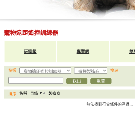
寵物遠距遙控訓練器
玩家級
專業級
簡
篩選
搜尋
名稱
目錄
製造商
排序
無法找到符合條件的產品...