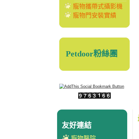
寵物攜帶式攝影機
寵物門安裝實績
Petdoor粉絲團
友好連結
寵物醫院