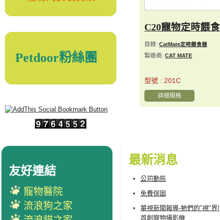
C20寵物定時餵
目錄:
CatMate定時餵食器
Petdoor粉絲團
製造商:
CAT MATE
型號 : 201C
詳細規格
最新消息
友好連結
公司動態
寵物醫院
免費保固
流浪狗之家
華視新聞報導-牠們的"視"界!
首創寵物攝影機