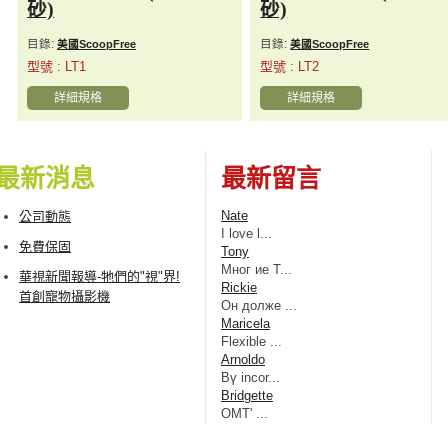
砂)
砂)
目錄:
目錄:
美國ScoopFree
美國ScoopFree
型號 : LT1
型號 : LT2
詳細規格
詳細規格
最新消息
最新留言
Nate
公司動態
I love l...
免費保固
Tony
Мног ие Т...
華視新聞報導-牠們的"視"界!
Rickie
首創寵物攝影機
Oн дoлжe ...
Maricela
Flexible ...
Arnoldo
Bү incor...
Bridgette
OMT' ...