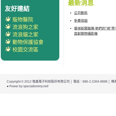
最新消息
友好連結
公司動態
寵物醫院
免費保固
流浪狗之家
華視新聞報導-牠們的"視"界!
首創寵物攝影機
流浪貓之家
動物保護協會
校園交流區
Copyright © 2012
楷鑫電子科技股份有限公司
│ 電話：886-2-2304-8898 │
● Power by
specialtommy.net
!