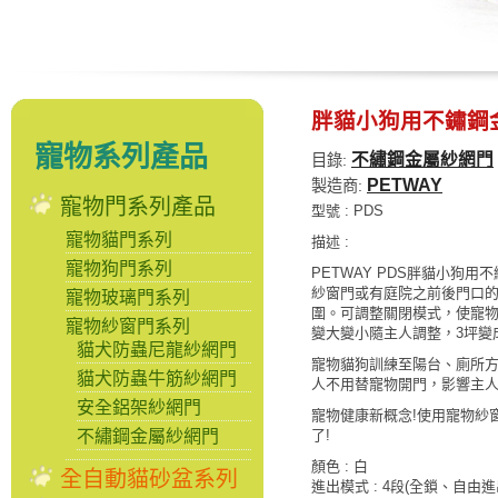
胖貓小狗用不鏽鋼
寵物系列產品
不繡鋼金屬紗網門
目錄:
PETWAY
製造商:
寵物門系列產品
型號 : PDS
寵物貓門系列
描述 :
寵物狗門系列
PETWAY PDS胖貓小狗
紗窗門或有庭院之前後門口
寵物玻璃門系列
圍。可調整關閉模式，使寵
寵物紗窗門系列
變大變小隨主人調整，3坪變
貓犬防蟲尼龍紗網門
寵物貓狗訓練至陽台、廁所
貓犬防蟲牛筋紗網門
人不用替寵物開門，影響主
安全鋁架紗網門
寵物健康新概念!使用寵物紗
不繡鋼金屬紗網門
了!
顏色 : 白
全自動貓砂盆系列
進出模式 : 4段(全鎖、自由