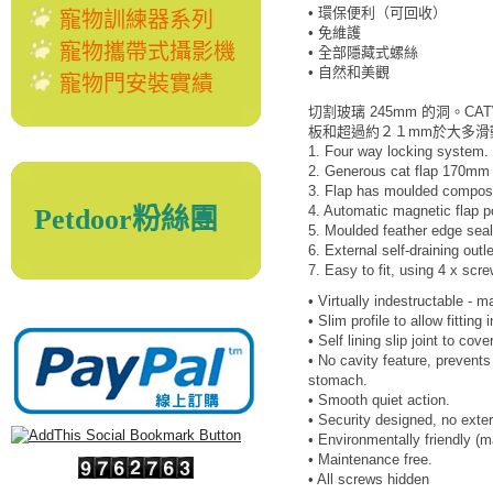
• 環保便利（可回收）
寵物訓練器系列
• 免維護
寵物攜帶式攝影機
• 全部隱藏式螺絲
• 自然和美觀
寵物門安裝實績
切割玻璃 245mm 的洞。CATW
板和超過約２１mm於大多滑
1. Four way locking system.
2. Generous cat flap 170m
3. Flap has moulded composi
4. Automatic magnetic flap po
Petdoor粉絲團
5. Moulded feather edge seal
6. External self-draining outle
7. Easy to fit, using 4 x scr
• Virtually indestructable - 
• Slim profile to allow fitting 
• Self lining slip joint to cov
• No cavity feature, prevents
stomach.
• Smooth quiet action.
• Security designed, no exte
• Environmentally friendly (m
• Maintenance free.
• All screws hidden