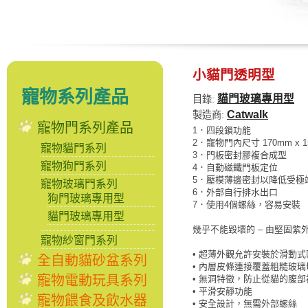
小貓門透明型
寵物系列產品
貓門玻璃專用型
目錄:
Catwalk
製造商:
寵物門系列產品
1．四段鎖功能
2．寵物門內尺寸 170mm x 1
寵物貓門系列
3．門板密封膠複合成型
寵物狗門系列
4．自動磁鐵門板定位
5．壓模薄邊密封以降低受極
寵物玻璃門系列
6．外部自行排水出口
狗門玻璃專用型
7．使用4個螺絲，容易安裝
貓門玻璃專用型
幾乎不能毀壞的 – 由堅固
寵物紗窗門系列
• 超薄外觀允許安裝於滑動式
全自動貓砂盆系列
• 內層皮條連接覆蓋粗糙玻璃
寵物電動玩具系列
• 無洞特徵，防止從貓的腹
• 平滑安靜功能
寵物餵食及飲水器
• 安全設計，無需外部螺絲