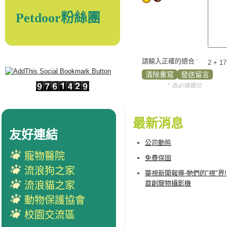
Petdoor粉絲團
請輸入正確的總合
*
2 + 1
* 為必填欄位
最新消息
友好連結
公司動態
寵物醫院
免費保固
流浪狗之家
華視新聞報導-牠們的"視"界!
首創寵物攝影機
流浪貓之家
動物保護協會
校園交流區