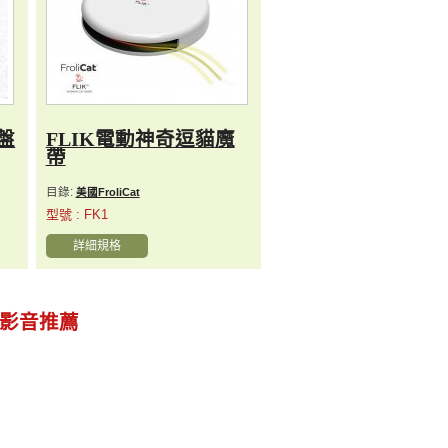
盤
FLIK電動神奇逗貓魔
帶
目錄:
美國FroliCat
型號 : FK1
詳細規格
影音推薦