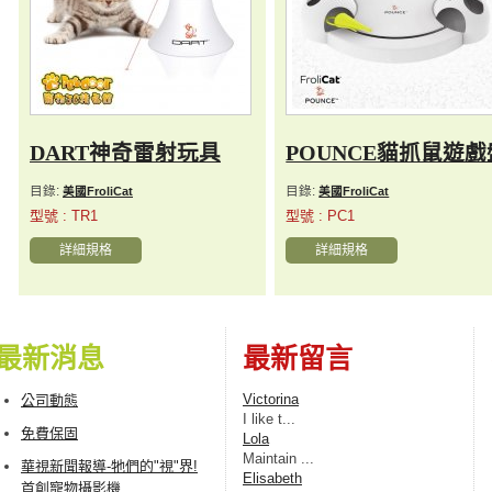
DART神奇雷射玩具
POUNCE貓抓鼠遊戲
目錄:
目錄:
美國FroliCat
美國FroliCat
型號 : TR1
型號 : PC1
詳細規格
詳細規格
最新消息
最新留言
Victorina
公司動態
I lіke t...
免費保固
Lola
Maintain ...
華視新聞報導-牠們的"視"界!
Elisabeth
首創寵物攝影機