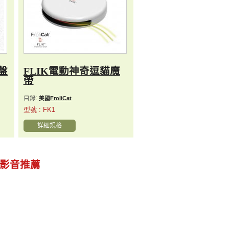
盤
FLIK電動神奇逗貓魔
帶
目錄:
美國FroliCat
型號 : FK1
詳細規格
影音推薦