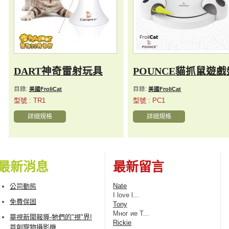
DART神奇雷射玩具
POUNCE貓抓鼠遊戲
目錄:
目錄:
美國FroliCat
美國FroliCat
型號 : TR1
型號 : PC1
詳細規格
詳細規格
最新消息
最新留言
Nate
公司動態
I love l...
免費保固
Tony
Мног ие Т...
華視新聞報導-牠們的"視"界!
Rickie
首創寵物攝影機