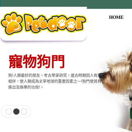
HOME
寵物狗門
寵物用品系列
狗!人類最好的朋友，考古學家研究，遠古時期因人有狗
本公司提供寵物專用相關產品，貓門、狗門、餵食器、
相伴，使人類成為主宰地球的重要因素之一!狗門使其有
飲水器、寵物專用電子產品…等至尊的品質，大眾的價
進出及娛樂的功效!。
格適合各種寵物使用。