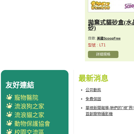
拋棄式貓砂盒(水
砂)
目錄:
美國ScoopFree
型號 : LT1
詳細規格
最新消息
友好連結
公司動態
寵物醫院
免費保固
流浪狗之家
華視新聞報導-牠們的"視"界!
首創寵物攝影機
流浪貓之家
動物保護協會
校園交流區