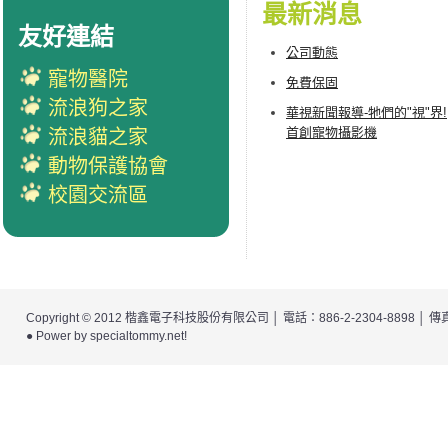
最新消息
友好連結
公司動態
寵物醫院
免費保固
流浪狗之家
華視新聞報導-牠們的"視"界!
首創寵物攝影機
流浪貓之家
動物保護協會
校園交流區
Copyright © 2012
楷鑫電子科技股份有限公司
│ 電話：886-2-2304-8898 │
● Power by
specialtommy.net
!