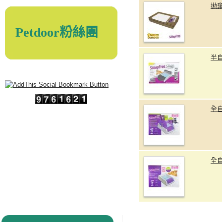
拋棄
Petdoor粉絲團
半
全
全