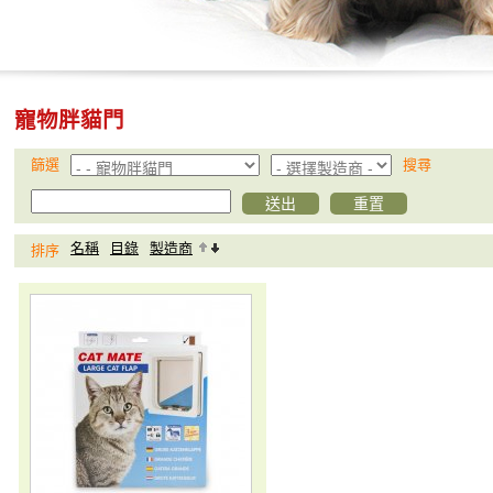
寵物胖貓門
篩選
搜尋
名稱
目錄
製造商
排序