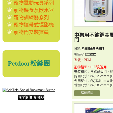
寵物電動玩具系列
寵物餵食及飲水器
寵物訓練器系列
寵物攜帶式攝影機
寵物門安裝實績
中狗用不鏽鋼金
門
目錄:
不繡鋼金屬紗網門
製造商:
PETWAY
型號 : PDM
Petdoor粉絲團
寵物體型 : 中型狗適用
安裝種類 : 各式薄板門、
內圍尺寸 : (W)225mm x (
外圍尺寸 : (W)315mm x (
裁切尺寸 : (W)285mm x (
詳細規格