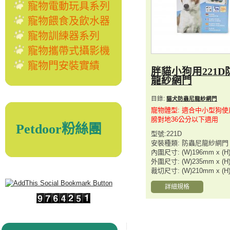
寵物電動玩具系列
寵物餵食及飲水器
寵物訓練器系列
寵物攜帶式攝影機
寵物門安裝實績
胖貓小狗用221D
龍紗網門
目錄:
貓犬防蟲尼龍紗網門
寵物體型: 適合中小型狗
膀對地36公分以下適用
Petdoor粉絲團
型號:221D
安裝種類: 防蟲尼龍紗網門
內圍尺寸: (W)196mm x (H
外圍尺寸: (W)235mm x (H
裁切尺寸: (W)210mm x (H
詳細規格