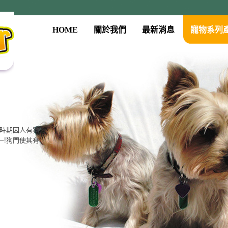
HOME
關於我們
最新消息
寵物系列
系列
古時期因人有狗
門、餵食器、
一!狗門使其有
質，大眾的價