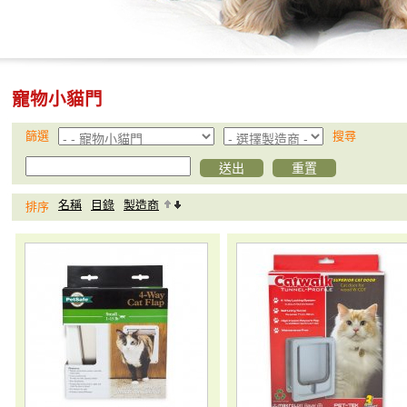
寵物小貓門
篩選
搜尋
名稱
目錄
製造商
排序