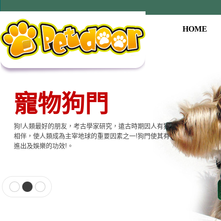
HOME
寵物狗門
寵物用品系列
狗!人類最好的朋友，考古學家研究，遠古時期因人有狗
本公司提供寵物專用相關產品，貓門、狗門、餵食器、
相伴，使人類成為主宰地球的重要因素之一!狗門使其有
飲水器、寵物專用電子產品…等至尊的品質，大眾的價
進出及娛樂的功效!。
格適合各種寵物使用。