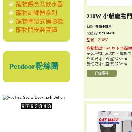
寵物餵食及飲水器
寵物訓練器系列
210W 小貓寵物
寵物攜帶式攝影機
目錄:
寵物小貓門
寵物門安裝實績
製造商:
CAT MATE
型號 : 210W
寵物體型: 5kg 以下小貓適
安裝種類: 玻璃門、薄板
外圍尺寸: (直徑)245mm
裁切尺寸: (直徑)223mm
Petdoor粉絲團
詳細規格