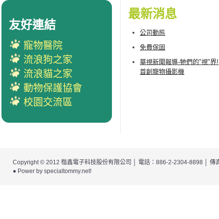
最新消息
友好連結
公司動態
寵物醫院
免費保固
流浪狗之家
華視新聞報導-牠們的"視"界!
首創寵物攝影機
流浪貓之家
動物保護協會
校園交流區
Copyright © 2012
楷鑫電子科技股份有限公司
│ 電話：886-2-2304-8898 │
● Power by
specialtommy.net
!