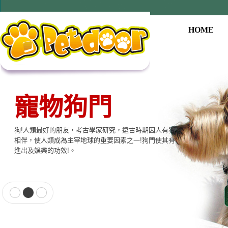
HOME
寵物狗門
寵物用品系列
狗!人類最好的朋友，考古學家研究，遠古時期因人有狗
本公司提供寵物專用相關產品，貓門、狗門、餵食器、
相伴，使人類成為主宰地球的重要因素之一!狗門使其有
飲水器、寵物專用電子產品…等至尊的品質，大眾的價
進出及娛樂的功效!。
格適合各種寵物使用。