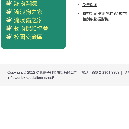
寵物醫院
免費保固
流浪狗之家
華視新聞報導-牠們的"視"界!
首創寵物攝影機
流浪貓之家
動物保護協會
校園交流區
Copyright © 2012
楷鑫電子科技股份有限公司
│ 電話：886-2-2304-8898 │
● Power by
specialtommy.net
!