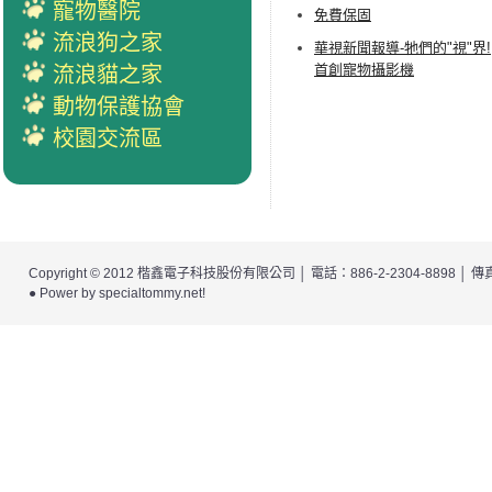
寵物醫院
免費保固
流浪狗之家
華視新聞報導-牠們的"視"界!
首創寵物攝影機
流浪貓之家
動物保護協會
校園交流區
Copyright © 2012
楷鑫電子科技股份有限公司
│ 電話：886-2-2304-8898 │
● Power by
specialtommy.net
!