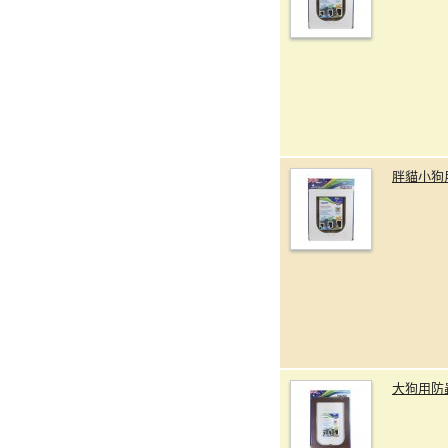
胖貓小狗
大狗用防