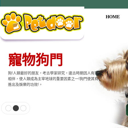
HOME
寵物狗門
寵物用品系列
狗!人類最好的朋友，考古學家研究，遠古時期因人有狗
本公司提供寵物專用相關產品，貓門、狗門、餵食器、
相伴，使人類成為主宰地球的重要因素之一!狗門使其有
飲水器、寵物專用電子產品…等至尊的品質，大眾的價
進出及娛樂的功效!。
格適合各種寵物使用。